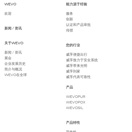
WEVO
能力源于经验
欢迎
服务
创新
认证和产品审批
新闻 / 资讯
传授
关于WEVO
您的行业
新闻 / 资讯
威孚便捷出行
展会
威孚致力于安全系统
企业发展历史
威孚带来光明
简介与概况
威孚到家
WEVO在全球
威孚代表可靠性
产品
WEVOPUR
WEVOPOX
WEVOSIL
产品特性
导热性