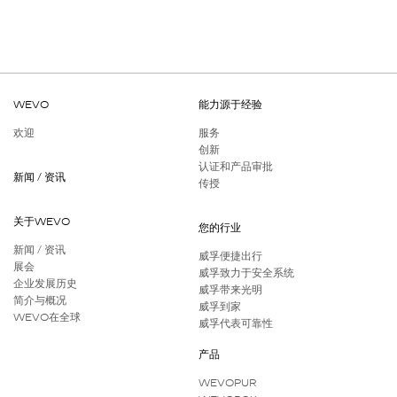
WEVO
能力源于经验
欢迎
服务
创新
认证和产品审批
新闻 / 资讯
传授
关于WEVO
您的行业
新闻 / 资讯
威孚便捷出行
展会
威孚致力于安全系统
企业发展历史
威孚带来光明
简介与概况
威孚到家
WEVO在全球
威孚代表可靠性
产品
WEVOPUR