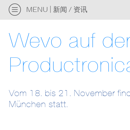
MENU
新闻 / 资讯
Wevo auf de
Productroni
Vom 18. bis 21. November find
München statt.