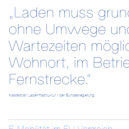
„Laden muss grund
ohne Umwege und
Wartezeiten mögli
Wohnort, im Betri
Fernstrecke.“
Masterplan Ladeinfrastruktur II der Bundesregierung